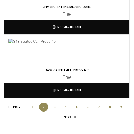
349 LEG EXTENSION/LEG CURL
Free
ПРОЧИТАЈТЕ ЈОШ
348 SEATED CALF PRESS 45°
Free
ПРОЧИТАЈТЕ ЈОШ
PREV
1
2
3
4
5
…
7
8
9
NEXT