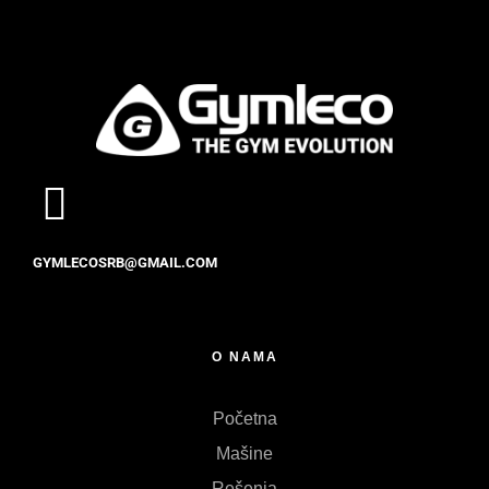
GYMLECOSRB@GMAIL.COM
O NAMA
Početna
Mašine
Rešenja