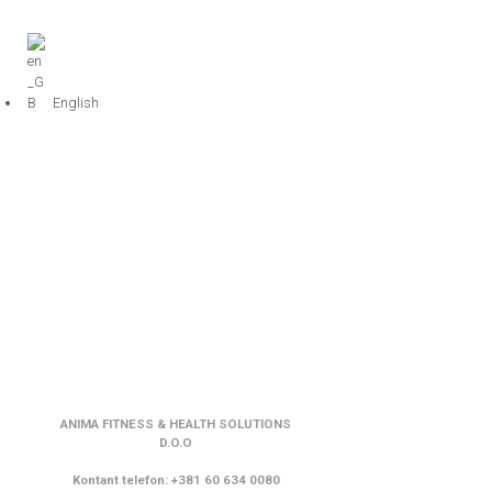
English
Podaci o kompaniji
ANIMA FITNESS & HEALTH SOLUTIONS
D.O.O
Kontant telefon: +381 60 634 0080