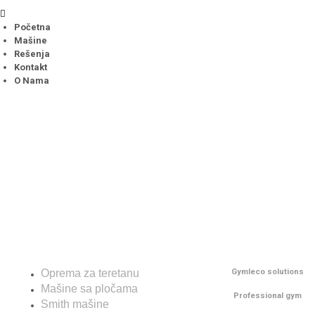
Početna
Mašine
Rešenja
Kontakt
O Nama
Shop
Rešenja
Gymleco solutions
Oprema za teretanu
Mašine sa pločama
Professional gym
Smith mašine