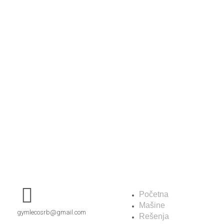
O nama
Početna
Mašine
gymlecosrb@gmail.com
Rešenja