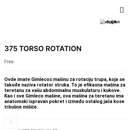
English
375 TORSO ROTATION
Free
Ovde imate Gimlecos mašinu za rotaciju trupa, koja se
takođe naziva rotator struka. To je efikasna mašina za
teretanu za vašu abdominalnu muskulaturu i kukove.
Kao i sve Gimleco mašine, ova mašina za teretanu ima
anatomski ispravan pokret i između ostalog jača kose
trbušne mišiće.