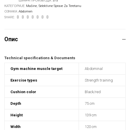
ШИФРА ПРОИЗВОДА:
375
КАТЕГОРИЈЕ:
Mašine
,
Selektivne Sprave Za Teretanu
ОЗНАКА:
Abdomen
SHARE:
Опис
Technical specifications & Documents
Gym machine muscle target
Abdominal
Exercise types
Strength training
Cushion color
Black/red
Depth
75 cm
Height
139 cm
Width
120 cm