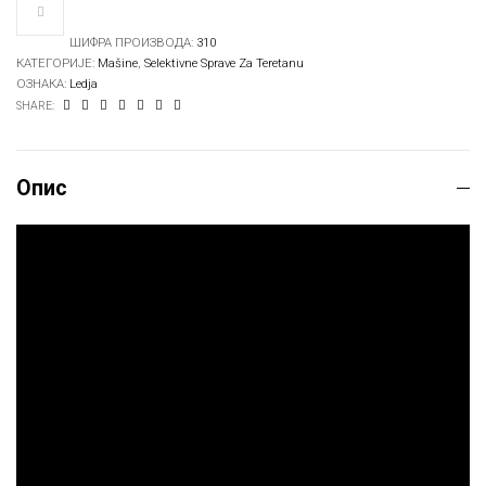
ШИФРА ПРОИЗВОДА:
310
КАТЕГОРИЈЕ:
Mašine
,
Selektivne Sprave Za Teretanu
ОЗНАКА:
Ledja
SHARE:
Опис