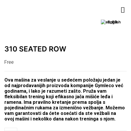
English
310 SEATED ROW
Free
Ova mašina za veslanje u sedećem položaju jedan je
od najprodavanijih proizvoda kompanije Gymleco već
godinama, i lako je razumeti zašto. Pruža vam
fleksibilan trening koji efikasno jača mišiće leđa i
ramena. Ima pravilno kretanje prema spolja s
pojedinačnim rukama za izmenično vežbanje. Možemo
vam garantovati da ćete osećati da ste vežbali na
ovoj mašini i nekoliko dana nakon treninga s njom.