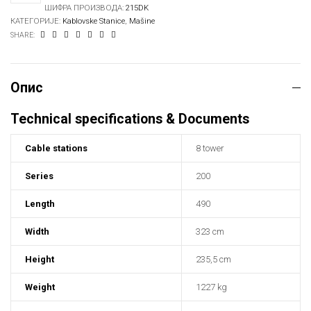
ШИФРА ПРОИЗВОДА:
215DK
КАТЕГОРИЈЕ:
Kablovske Stanice
,
Mašine
SHARE:
Опис
Technical specifications & Documents
Cable stations
8 tower
Series
200
Length
490
Width
323 cm
Height
235,5 cm
Weight
1227 kg