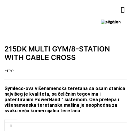
English
215DK MULTI GYM/8-STATION
WITH CABLE CROSS
Free
Gymleco-ova višenamenska teretana sa osam stanica
najvišeg je kvaliteta, sa čeličnim tegovima i
patentiranim PowerBand™ sistemom. Ova prelepa i
višenamenska teretanska mašina je neophodna za
svaku veću komercijalnu teretanu.