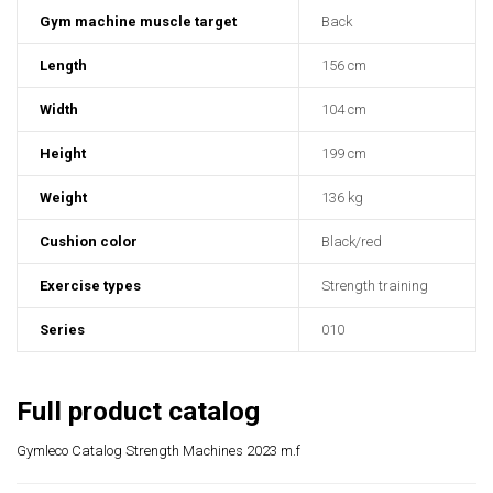
Gym machine muscle target
Back
Length
156 cm
Width
104 cm
Height
199 cm
Weight
136 kg
Cushion color
Black/red
Exercise types
Strength training
Series
010
Full product catalog
Gymleco
Catalog Strength Machines 2023 m.f