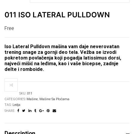
011 ISO LATERAL PULLDOWN
Free
Iso Lateral Pulldovn mašina vam daje neverovatan
trening snage za gornji deo tela. Vežba se izvodi
pokretom povlačenja koji pogadja latissimus dorsi,
najveći mišić na leđima, kao i vaše bicepse, zadnje
delte i romboide.
SKU:
011
CATEGORIES:
Mašine
,
Mašine Sa Pločama
TAG:
Ledja
SHARE:
Description